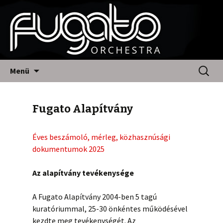
Fugato Orchestra
Megszakítás
Keresés
Menü
Fugato Alapítvány
Éves beszámoló, mérleg, közhasznúsági
dokumentumok 2025
Az alapítvány tevékenysége
A Fugato Alapítvány 2004-ben 5 tagú
kuratóriummal, 25-30 önkéntes működésével
kezdte meg tevékenységét. Az