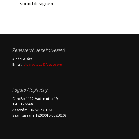
sound designere.
Zeneszerző, zenekarvezető
Alpár Balázs
Email:
alparbalazs@fugato.org
Fugato Alapítvány
Cím: Bp. 1112. Vadon utca 19.
Tel: 319 55 68
Adószám: 18250970-1-43
Számlaszám: 16200010-60510103