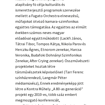
alapítvány fö célja kulturális és
ismeretterjesztő programok szervezése
mellett a Fugato Orchestra elnevezésű,
műfajokat ötvöző kamara-szimfonikus
együttes támogatása. Az együttes az elmúlt
években számos neves magyar
előadóval együttműködött (Lackfi János,
Tátrai Tibor, Tompos Kátya, Nikola Parov és
Herczku Ágnes, Etnorom zenekar, Harcsa
Veronika, Budafoki Dohnányi Szimfonikus
Zenekar, After Crying zenekar). Összművészeti
projekteket hoztak létre
társművészetek képviselőivel (Tarr Ferenc
színházrendező, Langmár Péter
médiamüvész), Ennek eredményeképp jött
létre a Kontra Műhely. „A 80-as generáció”
projekt egy 2010-es, több száz embert
megmozgató konferenciát,