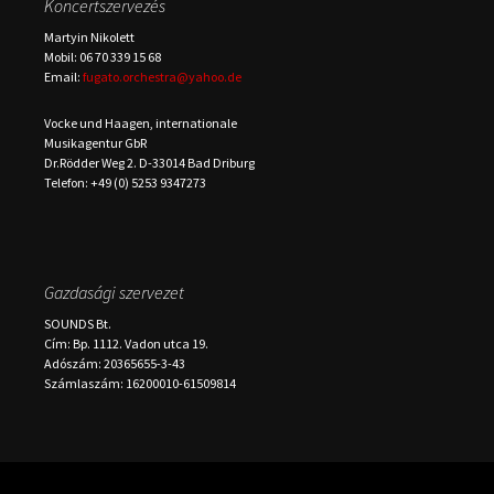
Koncertszervezés
Martyin Nikolett
Mobil: 06 70 339 15 68
Email:
fugato.orchestra@yahoo.de
Vocke und Haagen, internationale
Musikagentur GbR
Dr.Rödder Weg 2. D-33014 Bad Driburg
Telefon: +49 (0) 5253 9347273
Gazdasági szervezet
SOUNDS Bt.
Cím: Bp. 1112. Vadon utca 19.
Adószám: 20365655-3-43
Számlaszám: 16200010-61509814