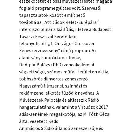
esszékötetet és összművészeti estet magába
foglaló programegyüttes volt. Szervezői
tapasztalatok között említhető
továbbá az „Attitűdök Kelet-Eurépára”:
interdiszciplináris kiállítás, illetve a Budapesti
Tavaszi Fesztivál kereteiben
lebonyolitott ,,1. Országos Crossover
Zeneszerzöverseny” című program. Az
alapítvány kuratóriumi elnöke,
Dr Alpár Balázs (PhD) zeneakadémiai
végzettségű, számos műfaji területen aktív,
többszörös díjnyertes zeneszerző.
Nagyszámú filmzenei, színházi és
reklámzenei alkotás fűződik nevéhez. A
Művészetek Palotája és aKlasszik Rádió
hangarculatának, valamint a Virtuózok 2017
adás-zenéinek megalkotója, az M. Tóth Géza
által vezetett Kedd
Animációs Stúdió állandó zeneszerzője és